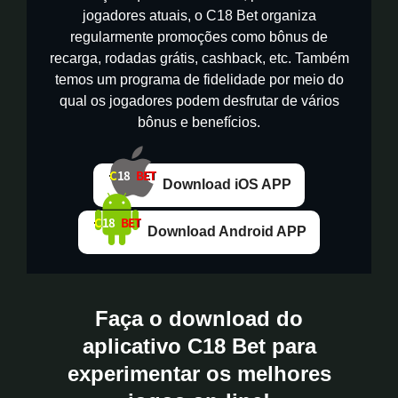
jogadores atuais, o C18 Bet organiza
regularmente promoções como bônus de
recarga, rodadas grátis, cashback, etc. Também
temos um programa de fidelidade por meio do
qual os jogadores podem desfrutar de vários
bônus e benefícios.
Download iOS APP
Download Android APP
Faça o download do
aplicativo C18 Bet para
experimentar os melhores