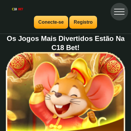
Conecte-se
Registro
Os Jogos Mais Divertidos Estão Na
C18 Bet!