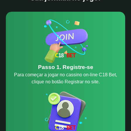
Passo 1. Registre-se
Para começar a jogar no cassino on-line C18 Bet,
clique no botão Registrar no site.