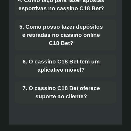
4. Como faço para fazer apostas
esportivas no cassino C18 Bet?
5. Como posso fazer depósitos
e retiradas no cassino online
C18 Bet?
6. O cassino C18 Bet tem um
aplicativo móvel?
7. O cassino C18 Bet oferece
suporte ao cliente?