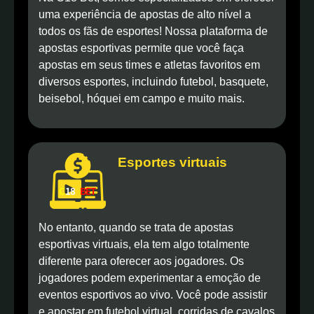
uma experiência de apostas de alto nível a
todos os fãs de esportes! Nossa plataforma de
apostas esportivas permite que você faça
apostas em seus times e atletas favoritos em
diversos esportes, incluindo futebol, basquete,
beisebol, hóquei em campo e muito mais.
Esportes virtuais
No entanto, quando se trata de apostas
esportivas virtuais, ela tem algo totalmente
diferente para oferecer aos jogadores. Os
jogadores podem experimentar a emoção de
eventos esportivos ao vivo. Você pode assistir
e apostar em futebol virtual, corridas de cavalos