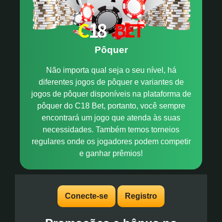
Pôquer
Não importa qual seja o seu nível, há
diferentes jogos de pôquer e variantes de
jogos de pôquer disponíveis na plataforma de
pôquer do C18 Bet, portanto, você sempre
encontrará um jogo que atenda às suas
necessidades. Também temos torneios
regulares onde os jogadores podem competir
e ganhar prêmios!
Conecte-se
Registro