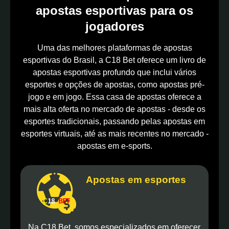
apostas esportivas para os
jogadores
Uma das melhores plataformas de apostas
esportivas do Brasil, a C18 Bet oferece um livro de
apostas esportivas profundo que inclui vários
esportes e opções de apostas, como apostas pré-
jogo e em jogo. Essa casa de apostas oferece a
mais alta oferta no mercado de apostas - desde os
esportes tradicionais, passando pelas apostas em
esportes virtuais, até as mais recentes no mercado -
apostas em e-sports.
Apostas em esportes
Na C18 Bet, somos especializados em oferecer