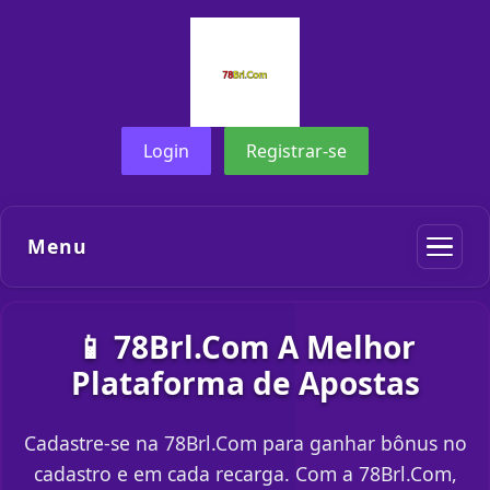
Login
Registrar-se
Menu
📱 78Brl.Com A Melhor
Plataforma de Apostas
Cadastre-se na 78Brl.Com para ganhar bônus no
cadastro e em cada recarga. Com a 78Brl.Com,