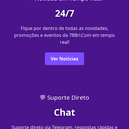
24/7
Fique por dentro de todas as novidades,
promoções e eventos da 78Brl.Com em tempo
real!
Ver Notícias
💬 Suporte Direto
Chat
Suporte direto via Telegram, respostas rápidas e