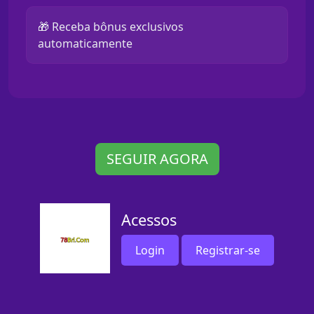
🎁 Receba bônus exclusivos
automaticamente
SEGUIR AGORA
Acessos
Login
Registrar-se