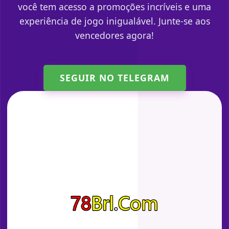
você tem acesso a promoções incríveis e uma
experiência de jogo inigualável. Junte-se aos
vencedores agora!
SEGUIR NO TELEGRAM