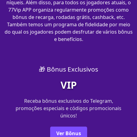
níqueis. Além disso, para todos os jogadores atuais, o
77Vip APP organiza regularmente promoções como
bônus de recarga, rodadas grátis, cashback, etc.
Também temos um programa de fidelidade por meio
do qual os jogadores podem desfrutar de vários bônus
e benefícios.
🎁 Bônus Exclusivos
VIP
Receba bônus exclusivos do Telegram,
promoções especiais e códigos promocionais
únicos!
Ver Bônus