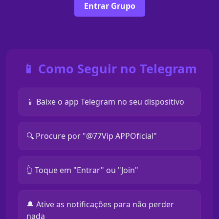
Entrar Grupo
📱 Como Seguir no Telegram
📱 Baixe o app Telegram no seu dispositivo
🔍 Procure por "@77Vip APPOficial"
👆 Toque em "Entrar" ou "Join"
🔔 Ative as notificações para não perder
nada