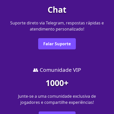
Chat
Suporte direto via Telegram, respostas rápidas e
atendimento personalizado!
Falar Suporte
👥 Comunidade VIP
1000+
Junte-se a uma comunidade exclusiva de
jogadores e compartilhe experiências!