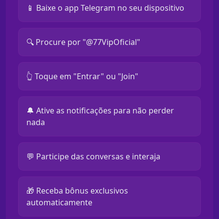
📱 Baixe o app Telegram no seu dispositivo
🔍 Procure por "@77VipOficial"
👆 Toque em "Entrar" ou "Join"
🔔 Ative as notificações para não perder
nada
💬 Participe das conversas e interaja
🎁 Receba bônus exclusivos
automaticamente