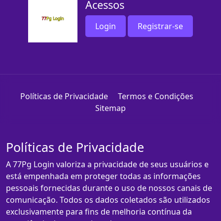
Acessos
Login
Registrar-se
Políticas de Privacidade
Termos e Condições
Sitemap
Políticas de Privacidade
A 77Pg Login valoriza a privacidade de seus usuários e
está empenhada em proteger todas as informações
pessoais fornecidas durante o uso de nossos canais de
comunicação. Todos os dados coletados são utilizados
exclusivamente para fins de melhoria contínua da