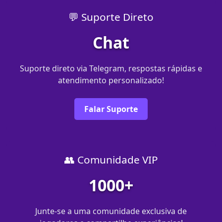
💬 Suporte Direto
Chat
Suporte direto via Telegram, respostas rápidas e
atendimento personalizado!
Falar Suporte
👥 Comunidade VIP
1000+
Junte-se a uma comunidade exclusiva de