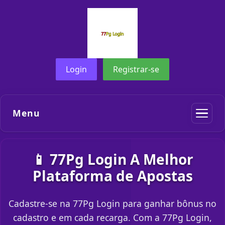
Login
Registrar-se
Menu
📱 77Pg Login A Melhor
Plataforma de Apostas
Cadastre-se na 77Pg Login para ganhar bônus no
cadastro e em cada recarga. Com a 77Pg Login,