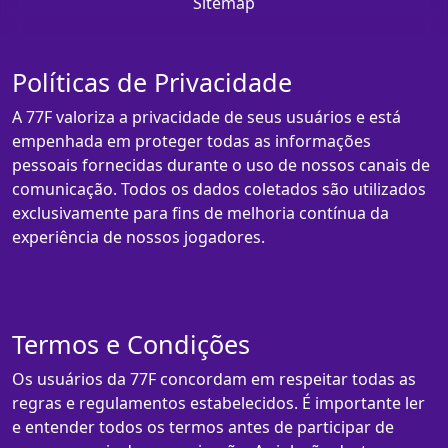
Sitemap
Políticas de Privacidade
A 77F valoriza a privacidade de seus usuários e está
empenhada em proteger todas as informações
pessoais fornecidas durante o uso de nossos canais de
comunicação. Todos os dados coletados são utilizados
exclusivamente para fins de melhoria contínua da
experiência de nossos jogadores.
Termos e Condições
Os usuários da 77F concordam em respeitar todas as
regras e regulamentos estabelecidos. É importante ler
e entender todos os termos antes de participar de