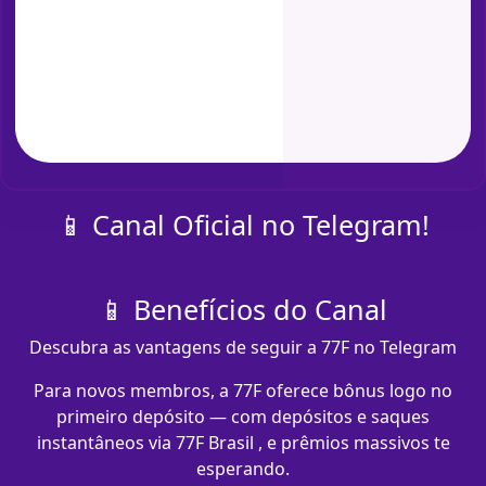
📱 Canal Oficial no Telegram!
📱 Benefícios do Canal
Descubra as vantagens de seguir a 77F no Telegram
Para novos membros, a 77F oferece bônus logo no
primeiro depósito — com depósitos e saques
instantâneos via 77F Brasil , e prêmios massivos te
esperando.