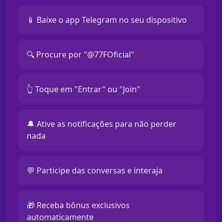
📱 Baixe o app Telegram no seu dispositivo
🔍 Procure por "@77FOficial"
👆 Toque em "Entrar" ou "Join"
🔔 Ative as notificações para não perder
nada
💬 Participe das conversas e interaja
🎁 Receba bônus exclusivos
automaticamente