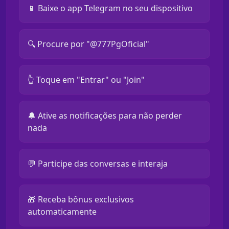
📱 Baixe o app Telegram no seu dispositivo
🔍 Procure por "@777PgOficial"
👆 Toque em "Entrar" ou "Join"
🔔 Ative as notificações para não perder
nada
💬 Participe das conversas e interaja
🎁 Receba bônus exclusivos
automaticamente