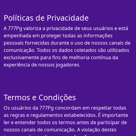
Políticas de Privacidade
A 777Pg valoriza a privacidade de seus usuários e está
empenhada em proteger todas as informações
pessoais fornecidas durante o uso de nossos canais de
comunicação. Todos os dados coletados são utilizados
exclusivamente para fins de melhoria contínua da
experiência de nossos jogadores.
Termos e Condições
Os usuários da 777Pg concordam em respeitar todas
as regras e regulamentos estabelecidos. É importante
ler e entender todos os termos antes de participar de
nossos canais de comunicação. A violação destes