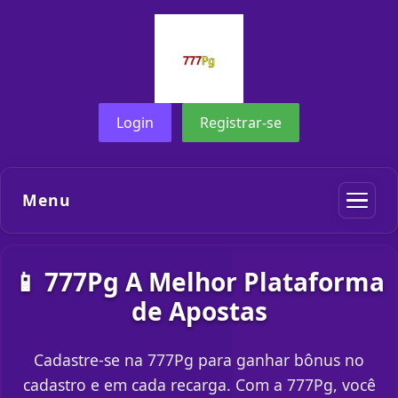
Login
Registrar-se
Menu
📱 777Pg A Melhor Plataforma
de Apostas
Cadastre-se na 777Pg para ganhar bônus no
cadastro e em cada recarga. Com a 777Pg, você