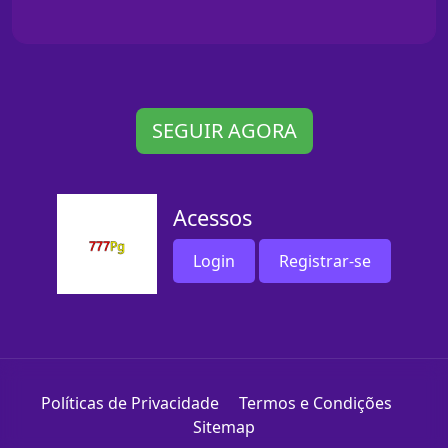
SEGUIR AGORA
Acessos
Login
Registrar-se
Políticas de Privacidade
Termos e Condições
Sitemap