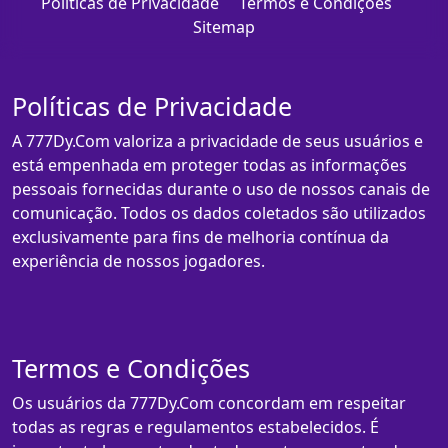
Políticas de Privacidade
Termos e Condições
Sitemap
Políticas de Privacidade
A 777Dy.Com valoriza a privacidade de seus usuários e
está empenhada em proteger todas as informações
pessoais fornecidas durante o uso de nossos canais de
comunicação. Todos os dados coletados são utilizados
exclusivamente para fins de melhoria contínua da
experiência de nossos jogadores.
Termos e Condições
Os usuários da 777Dy.Com concordam em respeitar
todas as regras e regulamentos estabelecidos. É