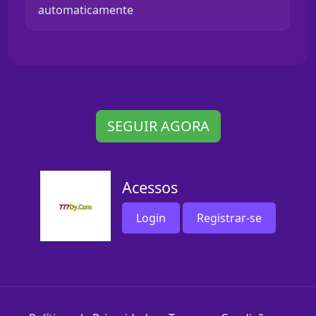
automaticamente
SEGUIR AGORA
Acessos
Login
Registrar-se