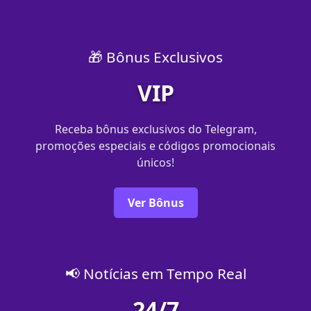
🎁 Bônus Exclusivos
VIP
Receba bônus exclusivos do Telegram,
promoções especiais e códigos promocionais
únicos!
Ver Bônus
📢 Notícias em Tempo Real
24/7