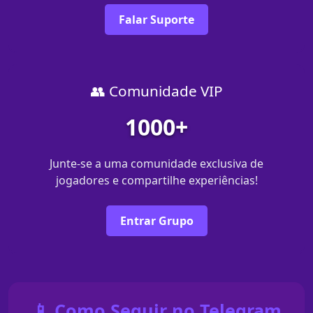
Falar Suporte
👥 Comunidade VIP
1000+
Junte-se a uma comunidade exclusiva de
jogadores e compartilhe experiências!
Entrar Grupo
📱 Como Seguir no Telegram