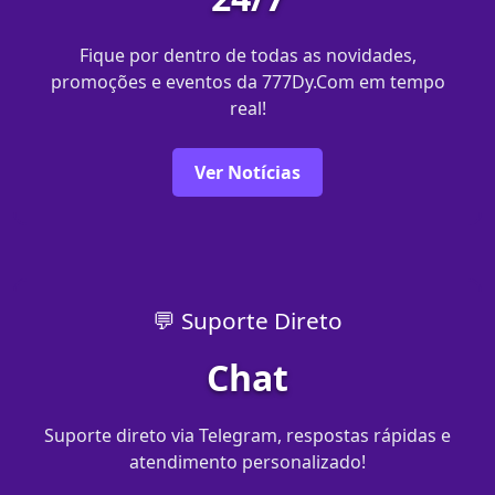
Fique por dentro de todas as novidades,
promoções e eventos da 777Dy.Com em tempo
real!
Ver Notícias
💬 Suporte Direto
Chat
Suporte direto via Telegram, respostas rápidas e
atendimento personalizado!