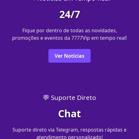
24/7
Fique por dentro de todas as novidades,
promoções e eventos da 7777Vip em tempo real!
Ver Notícias
💬 Suporte Direto
Chat
Suporte direto via Telegram, respostas rápidas e
atendimento personalizado!