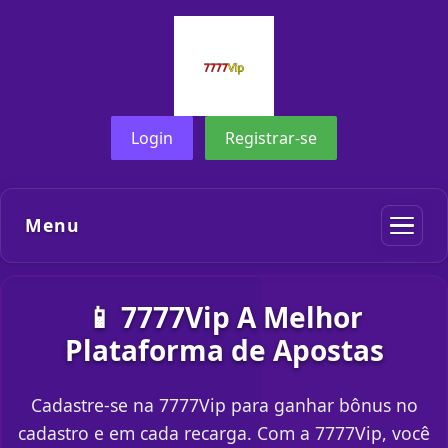
Login
Registrar-se
Menu
📱 7777Vip A Melhor
Plataforma de Apostas
Cadastre-se na 7777Vip para ganhar bônus no
cadastro e em cada recarga. Com a 7777Vip, você