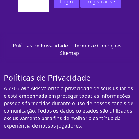
Login
Registrar-se
Políticas de Privacidade
Termos e Condições
Sitemap
Políticas de Privacidade
A 7766 Win APP valoriza a privacidade de seus usuários
e está empenhada em proteger todas as informações
pessoais fornecidas durante o uso de nossos canais de
comunicação. Todos os dados coletados são utilizados
exclusivamente para fins de melhoria contínua da
experiência de nossos jogadores.