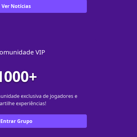
Ver Notícias
Comunidade VIP
1000+
unidade exclusiva de jogadores e
rtilhe experiências!
Entrar Grupo