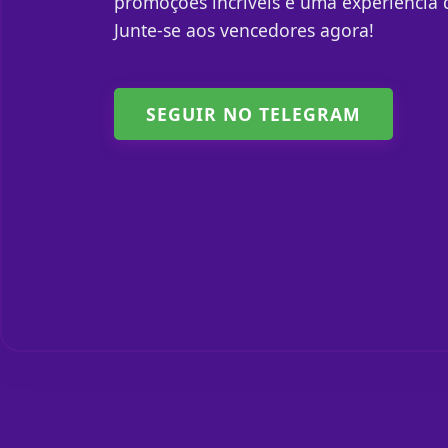
promoções incríveis e uma experiência d
Junte-se aos vencedores agora!
SEGUIR NO TELEGRAM