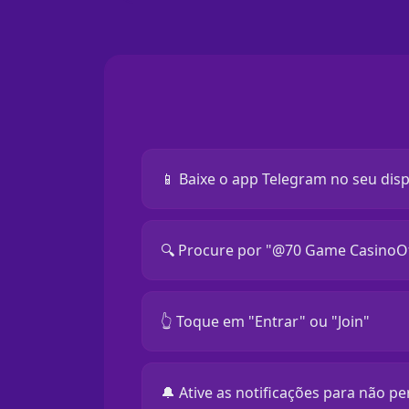
📱 Baixe o app Telegram no seu disp
🔍 Procure por "@70 Game CasinoOf
👆 Toque em "Entrar" ou "Join"
🔔 Ative as notificações para não p