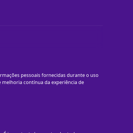
ormações pessoais fornecidas durante o uso
e melhoria contínua da experiência de