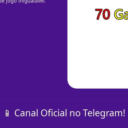
e jogo inigualável.
📱 Canal Oficial no Telegram!