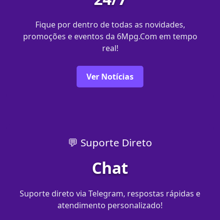
Fique por dentro de todas as novidades,
promoções e eventos da 6Mpg.Com em tempo
real!
Ver Notícias
💬 Suporte Direto
Chat
Suporte direto via Telegram, respostas rápidas e
atendimento personalizado!