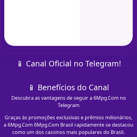
📱 Canal Oficial no Telegram!
📱 Benefícios do Canal
Descubra as vantagens de seguir a 6Mpg.Com no
Telegram
Graças às promoções exclusivas e prêmios milionários,
a 6Mpg.Com 6Mpg.Com Brasil rapidamente se destacou
como um dos cassinos mais populares do Brasil.