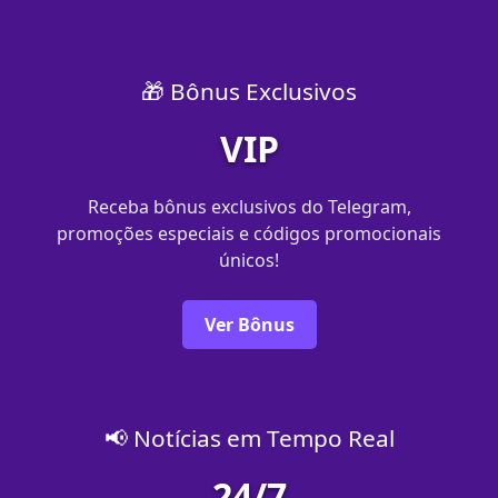
🎁 Bônus Exclusivos
VIP
Receba bônus exclusivos do Telegram,
promoções especiais e códigos promocionais
únicos!
Ver Bônus
📢 Notícias em Tempo Real
24/7