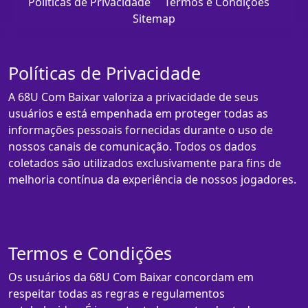
Políticas de Privacidade
Termos e Condições
Sitemap
Políticas de Privacidade
A 68U Com Baixar valoriza a privacidade de seus
usuários e está empenhada em proteger todas as
informações pessoais fornecidas durante o uso de
nossos canais de comunicação. Todos os dados
coletados são utilizados exclusivamente para fins de
melhoria contínua da experiência de nossos jogadores.
Termos e Condições
Os usuários da 68U Com Baixar concordam em
respeitar todas as regras e regulamentos