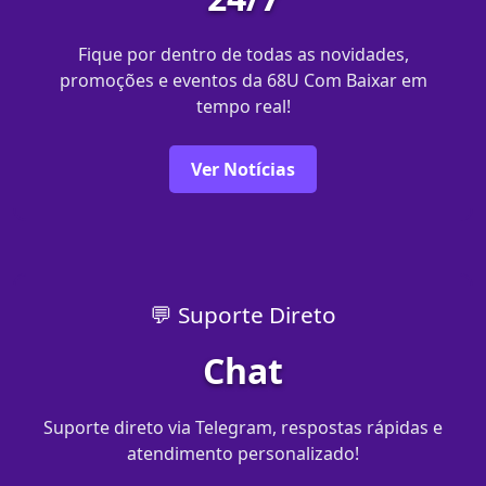
Fique por dentro de todas as novidades,
promoções e eventos da 68U Com Baixar em
tempo real!
Ver Notícias
💬 Suporte Direto
Chat
Suporte direto via Telegram, respostas rápidas e
atendimento personalizado!