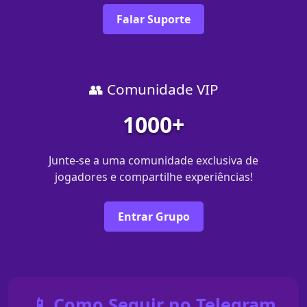
Falar Suporte
👥 Comunidade VIP
1000+
Junte-se a uma comunidade exclusiva de
jogadores e compartilhe experiências!
Entrar Grupo
📱 Como Seguir no Telegram