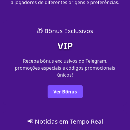
a jogadores de diferentes origens e preferências.
🎁 Bônus Exclusivos
VIP
Receba bônus exclusivos do Telegram,
promoções especiais e códigos promocionais
únicos!
Ver Bônus
📢 Notícias em Tempo Real