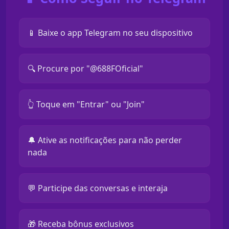
📱 Baixe o app Telegram no seu dispositivo
🔍 Procure por "@688FOficial"
👆 Toque em "Entrar" ou "Join"
🔔 Ative as notificações para não perder
nada
💬 Participe das conversas e interaja
🎁 Receba bônus exclusivos