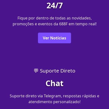
24/7
Fique por dentro de todas as novidades,
promoções e eventos da 688F em tempo real!
Ver Notícias
💬 Suporte Direto
Chat
Suporte direto via Telegram, respostas rápidas e
atendimento personalizado!