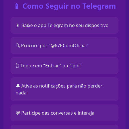
📱 Como Seguir no Telegram
📱 Baixe o app Telegram no seu dispositivo
🔍 Procure por "@67F.ComOficial"
👆 Toque em "Entrar" ou "Join"
🔔 Ative as notificações para não perder
nada
💬 Participe das conversas e interaja