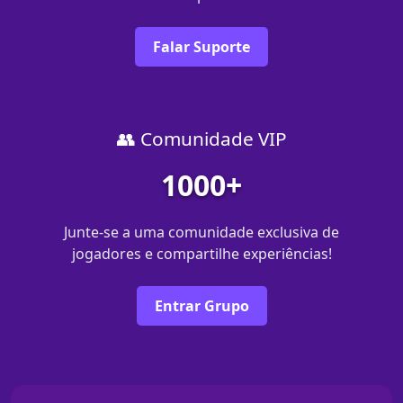
Falar Suporte
👥 Comunidade VIP
1000+
Junte-se a uma comunidade exclusiva de
jogadores e compartilhe experiências!
Entrar Grupo