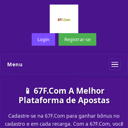
Login
Registrar-se
Menu
📱 67F.Com A Melhor
Plataforma de Apostas
Cadastre-se na 67F.Com para ganhar bônus no
cadastro e em cada recarga. Com a 67F.Com, você