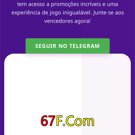
tem acesso a promoções incríveis e uma
experiência de jogo inigualável. Junte-se aos
vencedores agora!
SEGUIR NO TELEGRAM