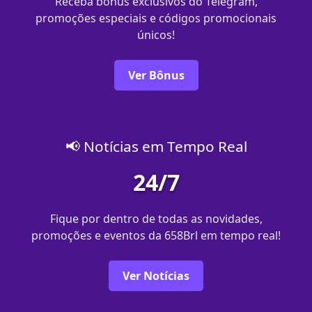
Receba bônus exclusivos do Telegram,
promoções especiais e códigos promocionais
únicos!
Ver Bônus
📢 Notícias em Tempo Real
24/7
Fique por dentro de todas as novidades,
promoções e eventos da 658Brl em tempo real!
Ver Notícias