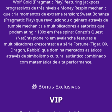
Wolf Gold (Pragmatic Play) featuring jackpots
progressivos de três níveis e Money Respin mechanic
que cria momentos de extreme tension; Sweet Bonanza
(Pragmatic Play) que revolucionou o gênero através de
tumble mechanics e multiplicadores aleatórios que
podem atingir 100x em free spins; Gonzo's Quest
(NetEnt) pioneiro em avalanche features e
multiplicadores crescentes; e a série Fortune (Tiger, OX,
Dragon, Rabbit) que domina mercados asiáticos
através de simbolismo cultural autêntico combinado
com matemática de alta performance.
🎁 Bônus Exclusivos
VIP