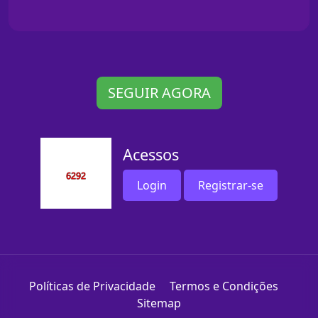
SEGUIR AGORA
Acessos
Login
Registrar-se
Políticas de Privacidade
Termos e Condições
Sitemap