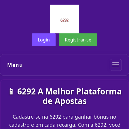
Login
Registrar-se
Menu
📱 6292 A Melhor Plataforma
de Apostas
Cadastre-se na 6292 para ganhar bônus no
cadastro e em cada recarga. Com a 6292, você