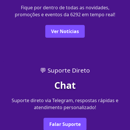
Fique por dentro de todas as novidades,
promoções e eventos da 6292 em tempo real!
Ver Notícias
💬 Suporte Direto
Chat
Suporte direto via Telegram, respostas rápidas e
atendimento personalizado!
Falar Suporte