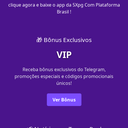
clique agora e baixe o app da 5Xpg Com Plataforma
Brasil !
🎁 Bônus Exclusivos
VIP
Receba bônus exclusivos do Telegram,
promoções especiais e códigos promocionais
únicos!
Ver Bônus