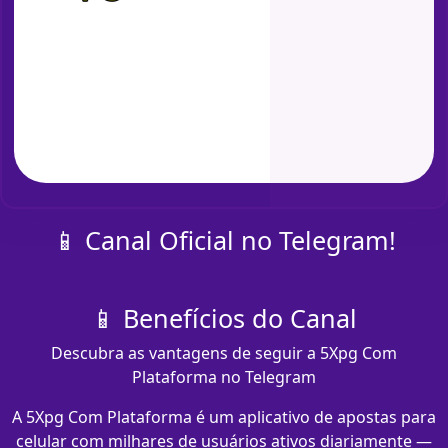
📱 Canal Oficial no Telegram!
📱 Benefícios do Canal
Descubra as vantagens de seguir a 5Xpg Com
Plataforma no Telegram
A 5Xpg Com Plataforma é um aplicativo de apostas para
celular com milhares de usuários ativos diariamente —