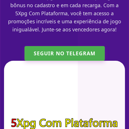
bônus no cadastro e em cada recarga. Com a
5Xpg Com Plataforma, você tem acesso a
promoções incríveis e uma experiência de jogo
inigualável. Junte-se aos vencedores agora!
SEGUIR NO TELEGRAM