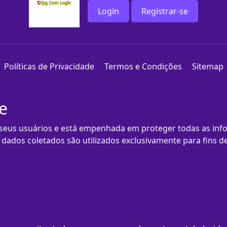
Login
Registrar-se
Políticas de Privacidade
Termos e Condições
Sitemap
de
e seus usuários e está empenhada em proteger todas as inf
dados coletados são utilizados exclusivamente para fins d