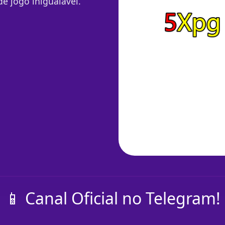
e jogo inigualável.
📱 Canal Oficial no Telegram!