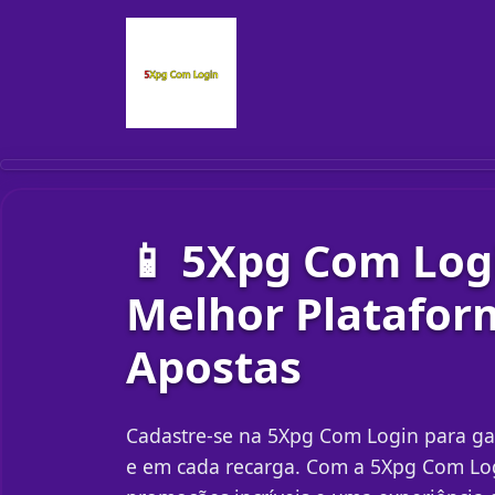
📱 5Xpg Com Log
Melhor Platafor
Apostas
Cadastre-se na 5Xpg Com Login para g
e em cada recarga. Com a 5Xpg Com Log