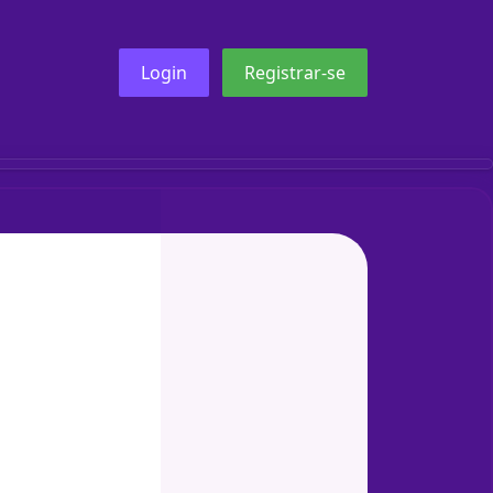
Login
Registrar-se