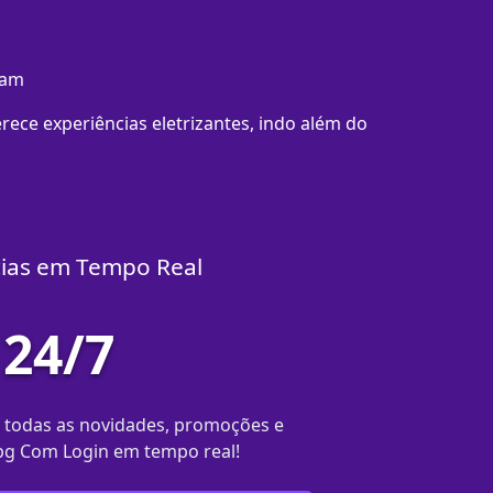
ram
ece experiências eletrizantes, indo além do
cias em Tempo Real
24/7
e todas as novidades, promoções e
pg Com Login em tempo real!