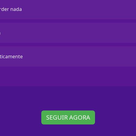
erder nada
a
aticamente
SEGUIR AGORA