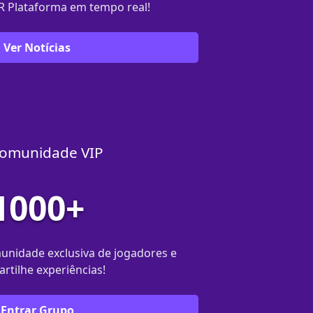
R Plataforma em tempo real!
Ver Notícias
Comunidade VIP
1000+
unidade exclusiva de jogadores e
rtilhe experiências!
Entrar Grupo