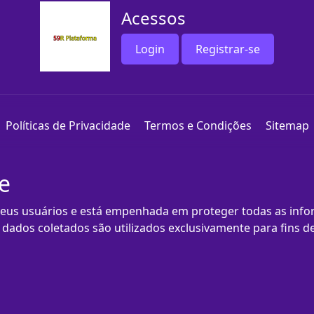
Acessos
Login
Registrar-se
Políticas de Privacidade
Termos e Condições
Sitemap
de
 seus usuários e está empenhada em proteger todas as inf
dados coletados são utilizados exclusivamente para fins d