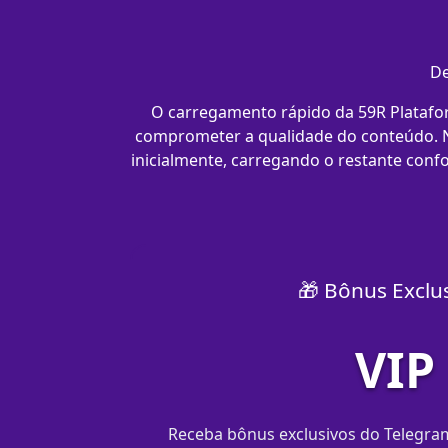
De
O carregamento rápido da 59R Platafo
comprometer a qualidade do conteúdo. N
inicialmente, carregando o restante con
🎁 Bônus Exclu
VIP
Receba bônus exclusivos do Telegra