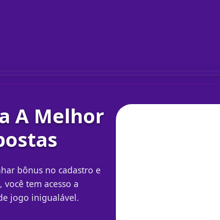
ma A Melhor
postas
nhar bônus no cadastro e
, você tem acesso a
e jogo inigualável.