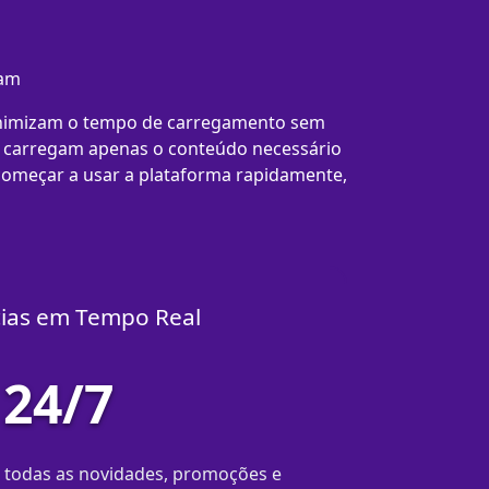
ram
minimizam o tempo de carregamento sem
e carregam apenas o conteúdo necessário
começar a usar a plataforma rapidamente,
cias em Tempo Real
24/7
e todas as novidades, promoções e