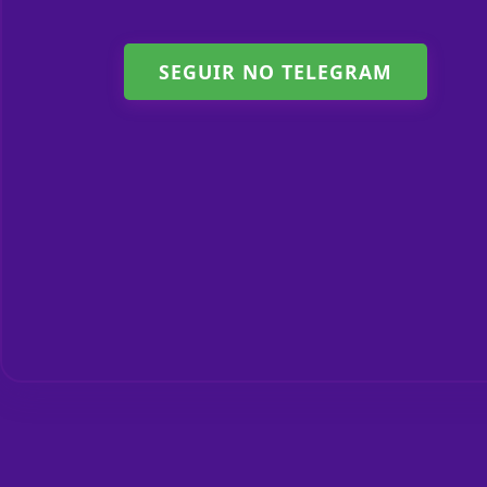
SEGUIR NO TELEGRAM