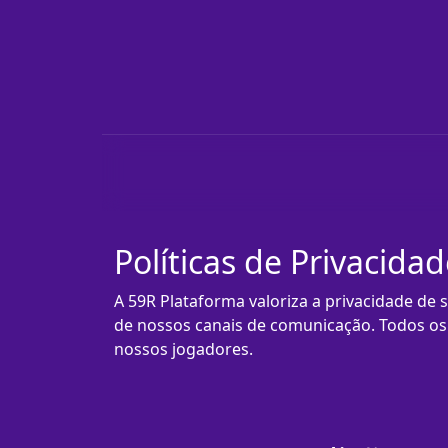
Políticas de Privacida
A 59R Plataforma valoriza a privacidade de
de nossos canais de comunicação. Todos os 
nossos jogadores.