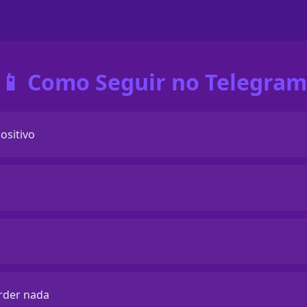
📱 Como Seguir no Telegram
ositivo
erder nada