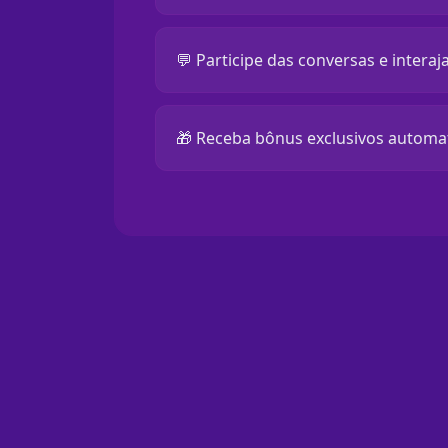
💬 Participe das conversas e interaj
🎁 Receba bônus exclusivos autom