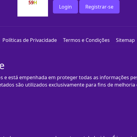
Login
Registrar-se
Políticas de Privacidade
Termos e Condições
Sitemap
de
ios e está empenhada em proteger todas as informações pe
tados são utilizados exclusivamente para fins de melhoria