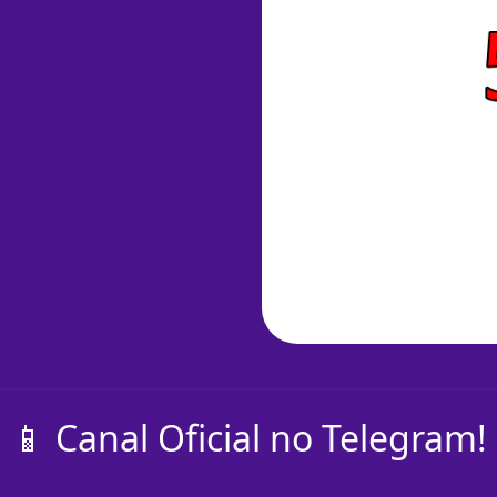
📱 Canal Oficial no Telegram!