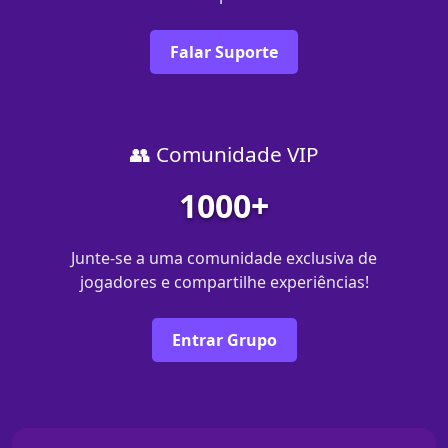
Falar Suporte
👥 Comunidade VIP
1000+
Junte-se a uma comunidade exclusiva de
jogadores e compartilhe experiências!
Entrar Grupo