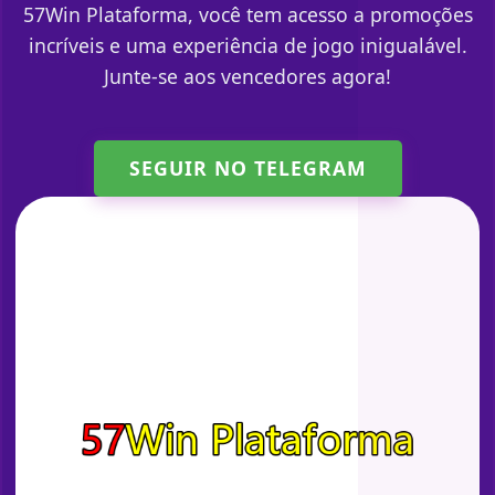
57Win Plataforma, você tem acesso a promoções
incríveis e uma experiência de jogo inigualável.
Junte-se aos vencedores agora!
SEGUIR NO TELEGRAM