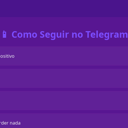
📱 Como Seguir no Telegram
ositivo
erder nada