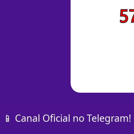
📱 Canal Oficial no Telegram!