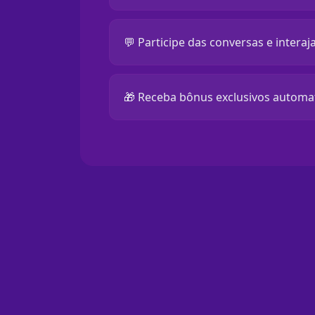
💬 Participe das conversas e interaj
🎁 Receba bônus exclusivos autom