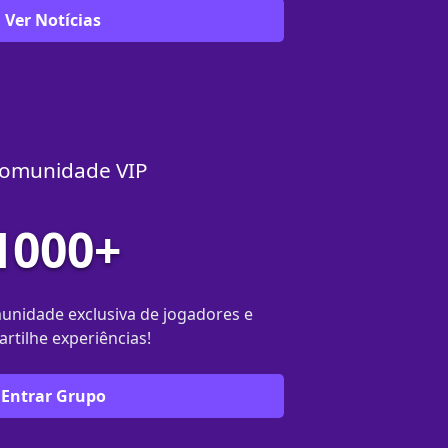
Ver Notícias
Comunidade VIP
1000+
unidade exclusiva de jogadores e
rtilhe experiências!
Entrar Grupo