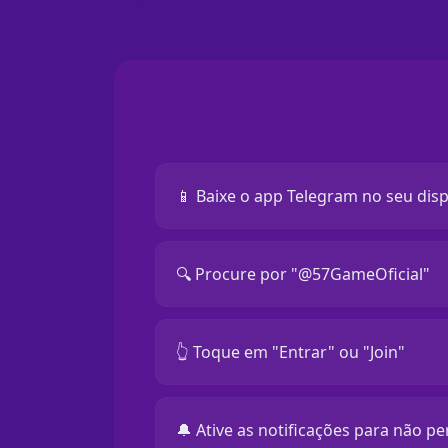
📱 Baixe o app Telegram no seu disp
🔍 Procure por "@57GameOficial"
👆 Toque em "Entrar" ou "Join"
🔔 Ative as notificações para não p