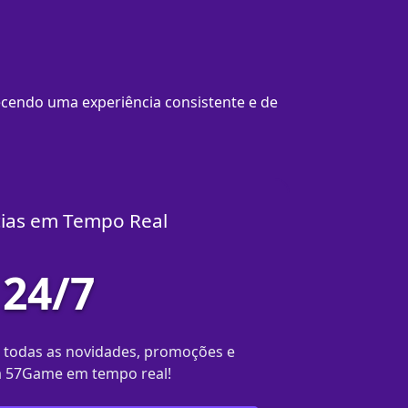
ecendo uma experiência consistente e de
cias em Tempo Real
24/7
e todas as novidades, promoções e
a 57Game em tempo real!