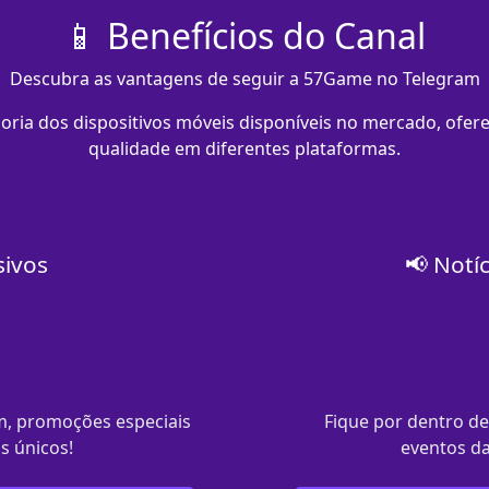
📱 Benefícios do Canal
Descubra as vantagens de seguir a 57Game no Telegram
ioria dos dispositivos móveis disponíveis no mercado, ofer
qualidade em diferentes plataformas.
sivos
📢 Notí
m, promoções especiais
Fique por dentro d
s únicos!
eventos d