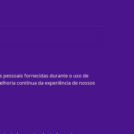
s pessoais fornecidas durante o uso de
elhoria contínua da experiência de nossos