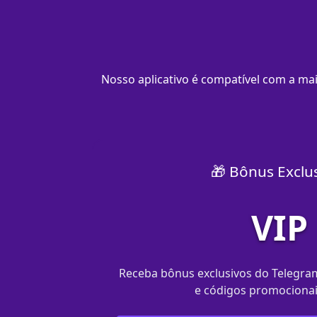
Nosso aplicativo é compatível com a ma
🎁 Bônus Exclu
VIP
Receba bônus exclusivos do Telegra
e códigos promocionai