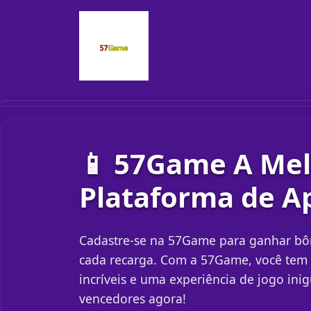
📱 57Game A Me
Plataforma de A
Cadastre-se na 57Game para ganhar bô
cada recarga. Com a 57Game, você tem
incríveis e uma experiência de jogo inig
vencedores agora!