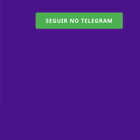
SEGUIR NO TELEGRAM