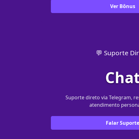
Ver Bônus
💬 Suporte Di
Cha
Suporte direto via Telegram, r
atendimento persona
Falar Suport