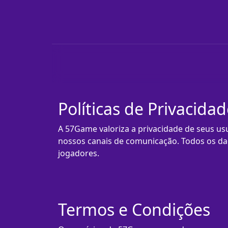
Políticas de Privacida
A 57Game valoriza a privacidade de seus u
nossos canais de comunicação. Todos os dad
jogadores.
Termos e Condições