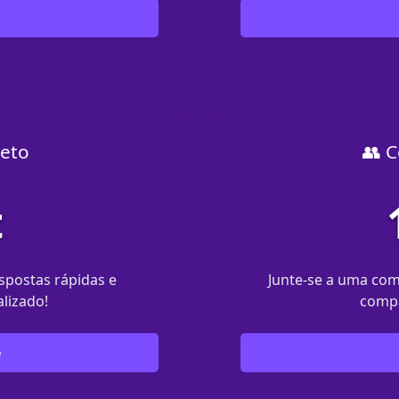
reto
👥 
t
espostas rápidas e
Junte-se a uma com
lizado!
compa
e