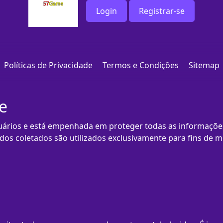
Login
Registrar-se
Políticas de Privacidade
Termos e Condições
Sitemap
de
suários e está empenhada em proteger todas as informaçõe
os coletados são utilizados exclusivamente para fins de m