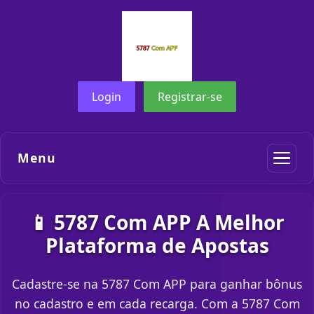
Login
Registrar-se
Menu
📱 5787 Com APP A Melhor
Plataforma de Apostas
Cadastre-se na 5787 Com APP para ganhar bônus
no cadastro e em cada recarga. Com a 5787 Com