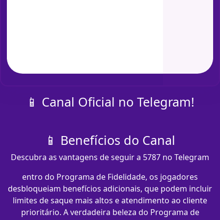
📱 Canal Oficial no Telegram!
📱 Benefícios do Canal
Descubra as vantagens de seguir a 5787 no Telegram
entro do Programa de Fidelidade, os jogadores
desbloqueiam benefícios adicionais, que podem incluir
limites de saque mais altos e atendimento ao cliente
prioritário. A verdadeira beleza do Programa de