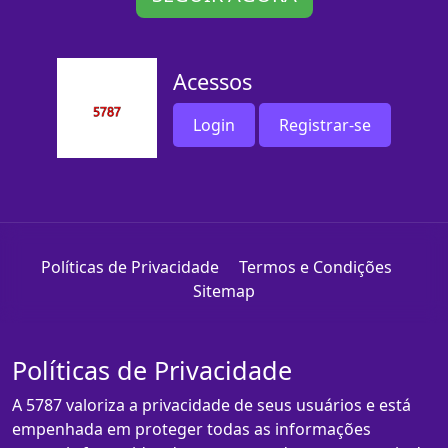
Acessos
Login
Registrar-se
Políticas de Privacidade
Termos e Condições
Sitemap
Políticas de Privacidade
A 5787 valoriza a privacidade de seus usuários e está
empenhada em proteger todas as informações