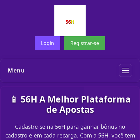
Login
Registrar-se
Menu
📱 56H A Melhor Plataforma
de Apostas
Cadastre-se na 56H para ganhar bônus no
cadastro e em cada recarga. Com a 56H, você tem