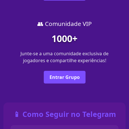
👥 Comunidade VIP
1000+
Junte-se a uma comunidade exclusiva de
jogadores e compartilhe experiências!
Entrar Grupo
📱 Como Seguir no Telegram