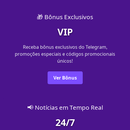
🎁 Bônus Exclusivos
VIP
Receba bônus exclusivos do Telegram,
promoções especiais e códigos promocionais
únicos!
Ver Bônus
📢 Notícias em Tempo Real
24/7