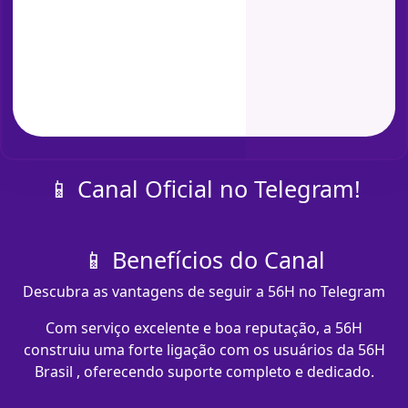
📱 Canal Oficial no Telegram!
📱 Benefícios do Canal
Descubra as vantagens de seguir a 56H no Telegram
Com serviço excelente e boa reputação, a 56H
construiu uma forte ligação com os usuários da 56H
Brasil , oferecendo suporte completo e dedicado.