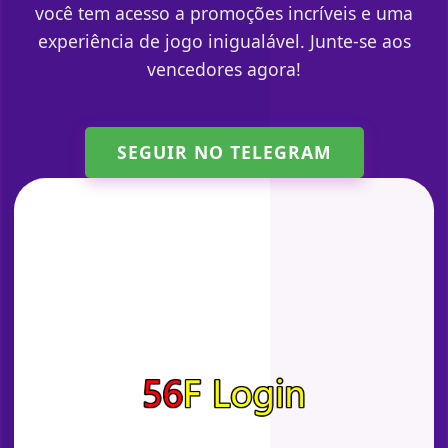
você tem acesso a promoções incríveis e uma
experiência de jogo inigualável. Junte-se aos
vencedores agora!
SEGUIR NO TELEGRAM