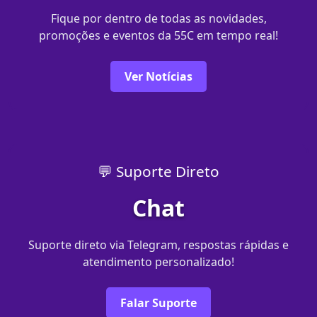
Fique por dentro de todas as novidades,
promoções e eventos da 55C em tempo real!
Ver Notícias
💬 Suporte Direto
Chat
Suporte direto via Telegram, respostas rápidas e
atendimento personalizado!
Falar Suporte