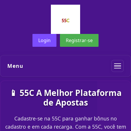
Login
Registrar-se
Menu
📱 55C A Melhor Plataforma
de Apostas
Cadastre-se na 55C para ganhar bônus no
cadastro e em cada recarga. Com a 55C, você tem