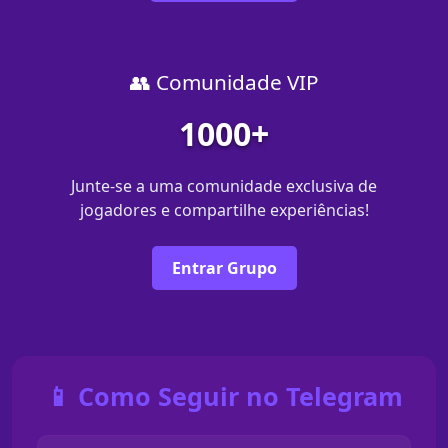
👥 Comunidade VIP
1000+
Junte-se a uma comunidade exclusiva de
jogadores e compartilhe experiências!
Entrar Grupo
📱 Como Seguir no Telegram