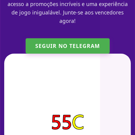
acesso a promoções incríveis e uma experiência
de jogo inigualável. Junte-se aos vencedores
agora!
SEGUIR NO TELEGRAM