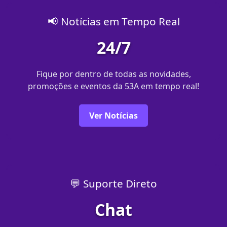
📢 Notícias em Tempo Real
24/7
Fique por dentro de todas as novidades,
promoções e eventos da 53A em tempo real!
Ver Notícias
💬 Suporte Direto
Chat