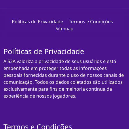
Políticas de Privacidade
Termos e Condições
Sitemap
Políticas de Privacidade
A 53A valoriza a privacidade de seus usuários e está
empenhada em proteger todas as informações
pessoais fornecidas durante o uso de nossos canais de
comunicação. Todos os dados coletados são utilizados
exclusivamente para fins de melhoria contínua da
experiência de nossos jogadores.
Termos e Condições