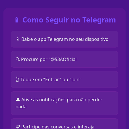
📱 Como Seguir no Telegram
📱 Baixe o app Telegram no seu dispositivo
🔍 Procure por "@53AOficial"
👆 Toque em "Entrar" ou "Join"
🔔 Ative as notificações para não perder
nada
💬 Participe das conversas e interaja