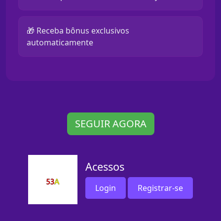
🎁 Receba bônus exclusivos
automaticamente
SEGUIR AGORA
Acessos
Login
Registrar-se