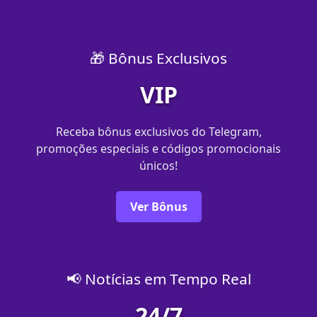
🎁 Bônus Exclusivos
VIP
Receba bônus exclusivos do Telegram,
promoções especiais e códigos promocionais
únicos!
Ver Bônus
📢 Notícias em Tempo Real
24/7