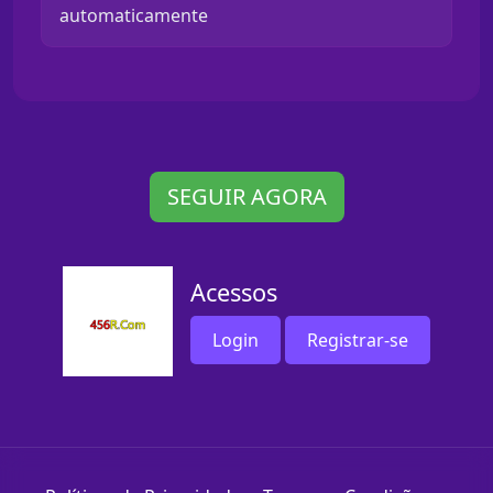
automaticamente
SEGUIR AGORA
Acessos
Login
Registrar-se