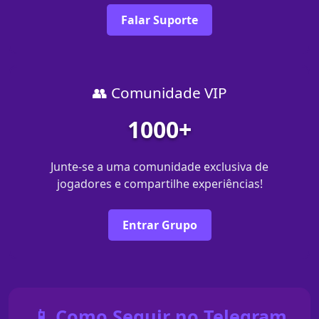
Falar Suporte
👥 Comunidade VIP
1000+
Junte-se a uma comunidade exclusiva de
jogadores e compartilhe experiências!
Entrar Grupo
📱 Como Seguir no Telegram