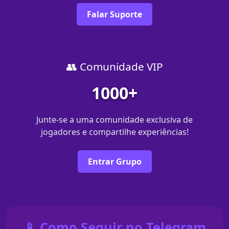
Falar Suporte
👥 Comunidade VIP
1000+
Junte-se a uma comunidade exclusiva de
jogadores e compartilhe experiências!
Entrar Grupo
📱 Como Seguir no Telegram