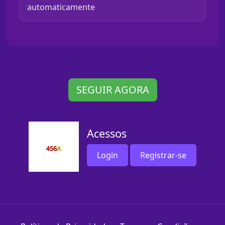
automaticamente
SEGUIR AGORA
Acessos
Login
Registrar-se