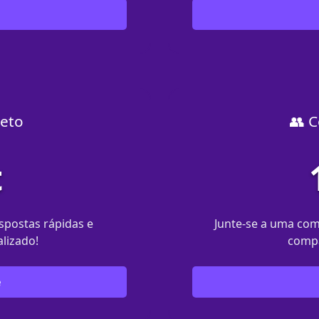
reto
👥 
t
espostas rápidas e
Junte-se a uma com
lizado!
compa
e