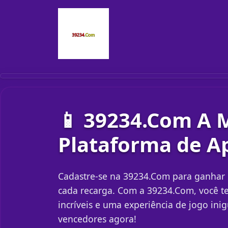
📱 39234.Com A 
Plataforma de A
Cadastre-se na 39234.Com para ganhar
cada recarga. Com a 39234.Com, você 
incríveis e uma experiência de jogo inig
vencedores agora!