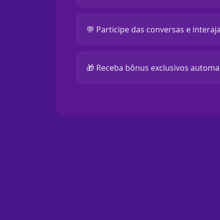
💬 Participe das conversas e interaj
🎁 Receba bônus exclusivos autom