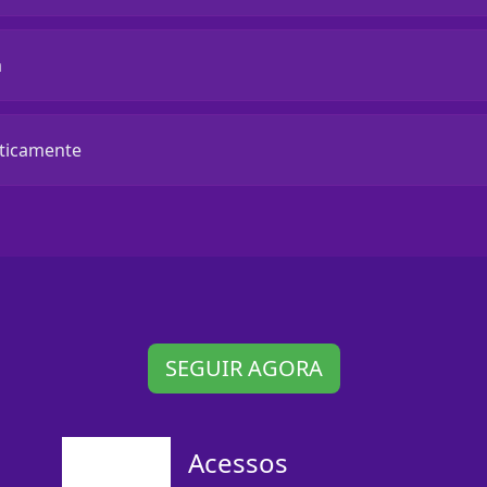
a
aticamente
SEGUIR AGORA
Acessos