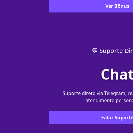
Ver Bônus
💬 Suporte Di
Cha
Suporte direto via Telegram, r
atendimento persona
Falar Suport