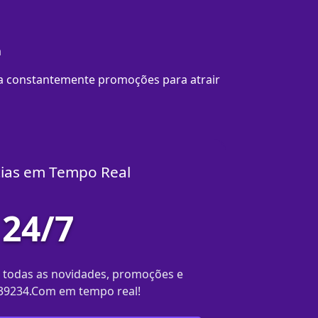
m
nça constantemente promoções para atrair
cias em Tempo Real
24/7
e todas as novidades, promoções e
39234.Com em tempo real!