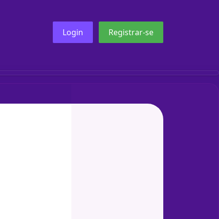
Login
Registrar-se