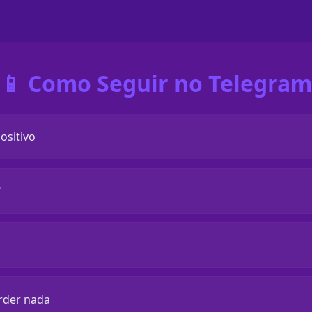
📱 Como Seguir no Telegram
ositivo
"
erder nada