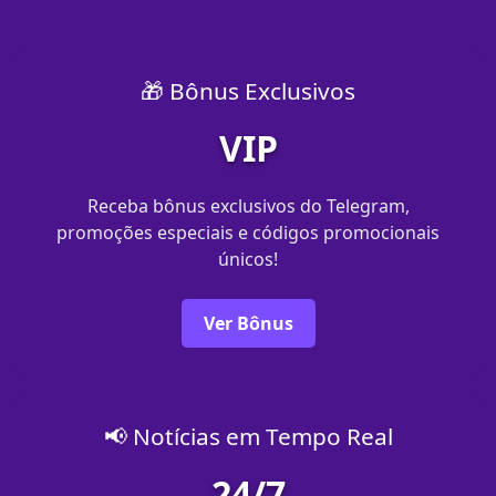
🎁 Bônus Exclusivos
VIP
Receba bônus exclusivos do Telegram,
promoções especiais e códigos promocionais
únicos!
Ver Bônus
📢 Notícias em Tempo Real
24/7