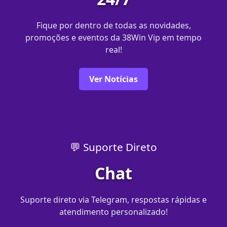
Fique por dentro de todas as novidades,
promoções e eventos da 38Win Vip em tempo
real!
Ver Notícias
💬 Suporte Direto
Chat
Suporte direto via Telegram, respostas rápidas e
atendimento personalizado!