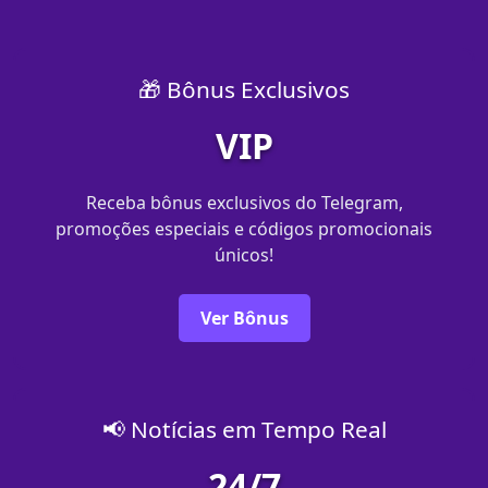
🎁 Bônus Exclusivos
VIP
Receba bônus exclusivos do Telegram,
promoções especiais e códigos promocionais
únicos!
Ver Bônus
📢 Notícias em Tempo Real
24/7