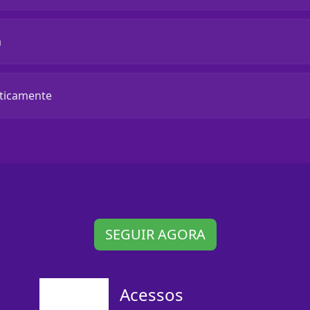
a
aticamente
SEGUIR AGORA
Acessos