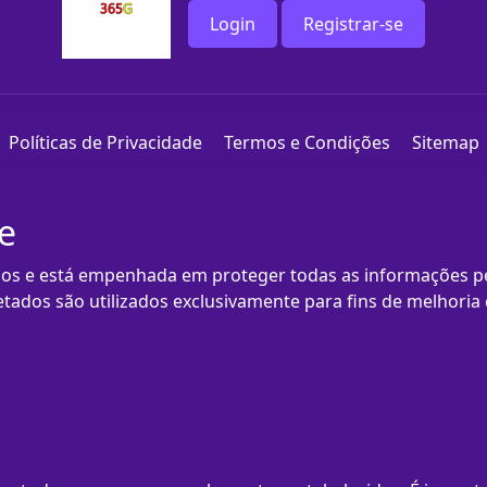
Login
Registrar-se
Políticas de Privacidade
Termos e Condições
Sitemap
de
rios e está empenhada em proteger todas as informações p
tados são utilizados exclusivamente para fins de melhoria