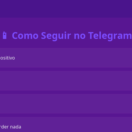
📱 Como Seguir no Telegram
ositivo
erder nada