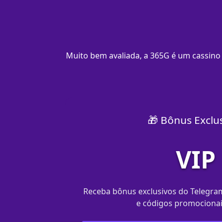
Muito bem avaliada, a 365G é um cassino 
🎁 Bônus Exclu
VIP
Receba bônus exclusivos do Telegra
e códigos promocionai