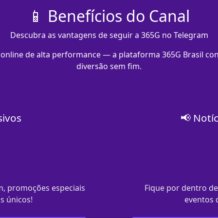
📱 Benefícios do Canal
Descubra as vantagens de seguir a 365G no Telegram
online de alta performance — a plataforma 365G Brasil con
diversão sem fim.
sivos
📢 Notí
m, promoções especiais
Fique por dentro d
s únicos!
eventos 