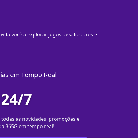
vida você a explorar jogos desafiadores e
cias em Tempo Real
24/7
e todas as novidades, promoções e
da 365G em tempo real!