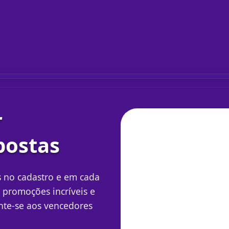
r
postas
 no cadastro e em cada
 promoções incríveis e
unte-se aos vencedores