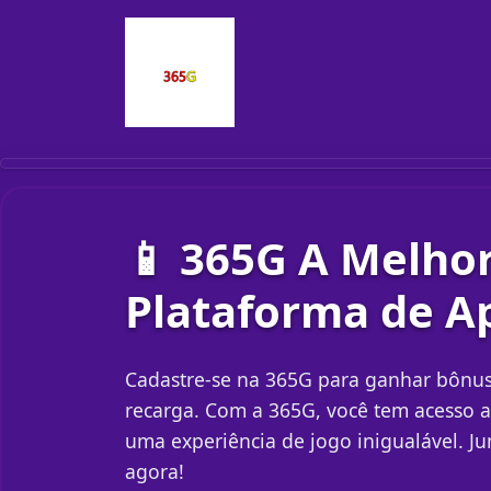
📱 365G A Melho
Plataforma de A
Cadastre-se na 365G para ganhar bônus
recarga. Com a 365G, você tem acesso a
uma experiência de jogo inigualável. J
agora!