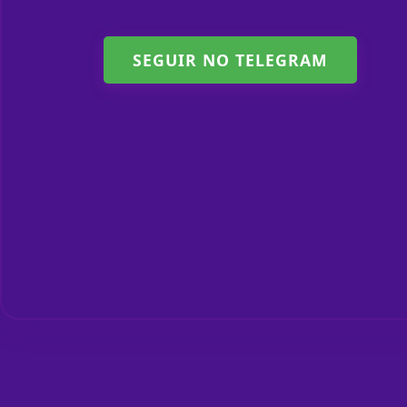
SEGUIR NO TELEGRAM