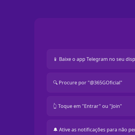
📱 Baixe o app Telegram no seu disp
🔍 Procure por "@365GOficial"
👆 Toque em "Entrar" ou "Join"
🔔 Ative as notificações para não p