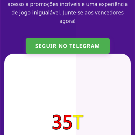
acesso a promoções incríveis e uma experiência
de jogo inigualável. Junte-se aos vencedores
agora!
SEGUIR NO TELEGRAM