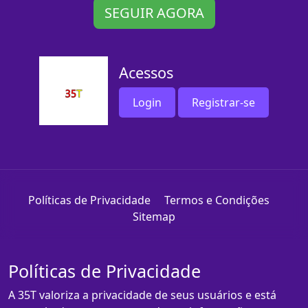
SEGUIR AGORA
Acessos
Login
Registrar-se
Políticas de Privacidade
Termos e Condições
Sitemap
Políticas de Privacidade
A 35T valoriza a privacidade de seus usuários e está