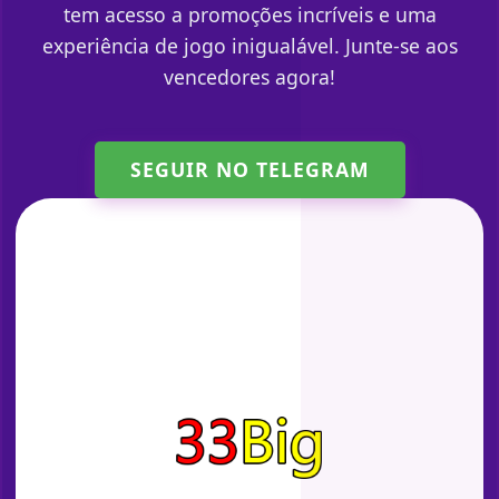
tem acesso a promoções incríveis e uma
experiência de jogo inigualável. Junte-se aos
vencedores agora!
SEGUIR NO TELEGRAM