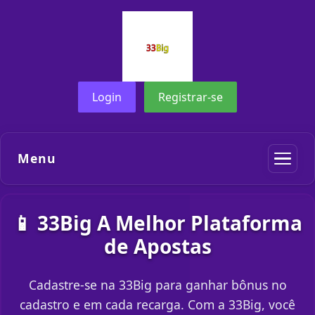
Login
Registrar-se
Menu
📱 33Big A Melhor Plataforma
de Apostas
Cadastre-se na 33Big para ganhar bônus no
cadastro e em cada recarga. Com a 33Big, você