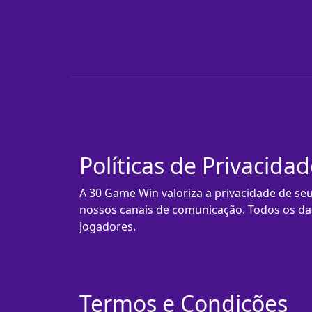
Políticas de Privacida
A 30 Game Win valoriza a privacidade de s
nossos canais de comunicação. Todos os dad
jogadores.
Termos e Condições