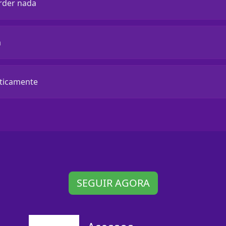
erder nada
a
aticamente
SEGUIR AGORA