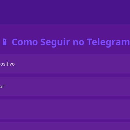
📱 Como Seguir no Telegram
ositivo
al"