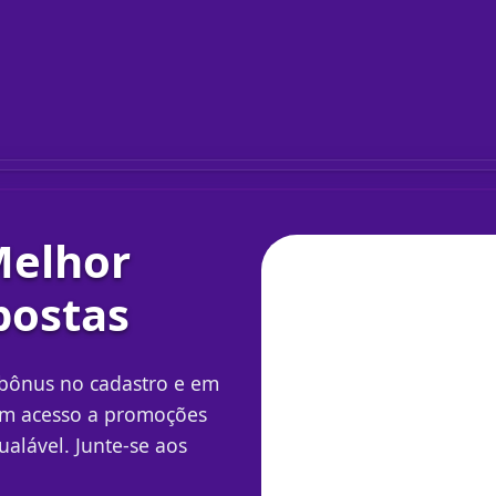
Melhor
postas
bônus no cadastro e em
em acesso a promoções
ualável. Junte-se aos