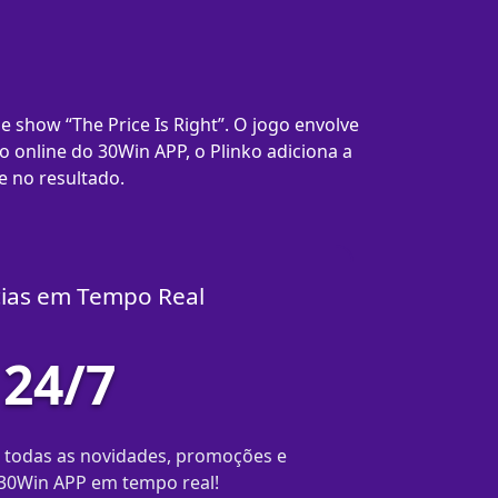
m
 show “The Price Is Right”. O jogo envolve
o online do 30Win APP, o Plinko adiciona a
 no resultado.
cias em Tempo Real
24/7
e todas as novidades, promoções e
30Win APP em tempo real!