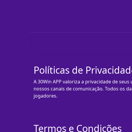
Políticas de Privacida
A 30Win APP valoriza a privacidade de seus
nossos canais de comunicação. Todos os dad
jogadores.
Termos e Condições