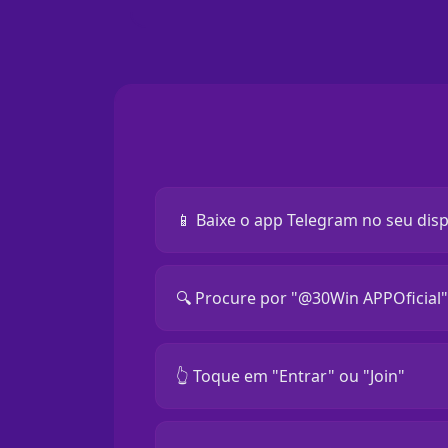
📱 Baixe o app Telegram no seu disp
🔍 Procure por "@30Win APPOficial"
👆 Toque em "Entrar" ou "Join"