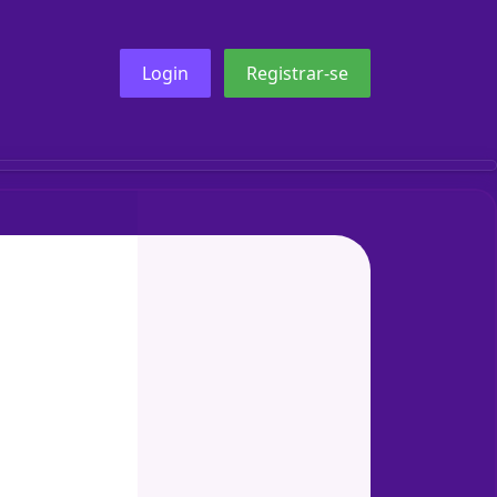
Login
Registrar-se