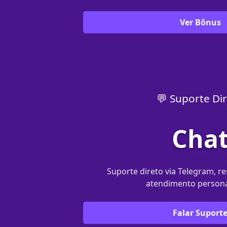
Ver Bônus
💬 Suporte Di
Cha
Suporte direto via Telegram, r
atendimento persona
Falar Suport