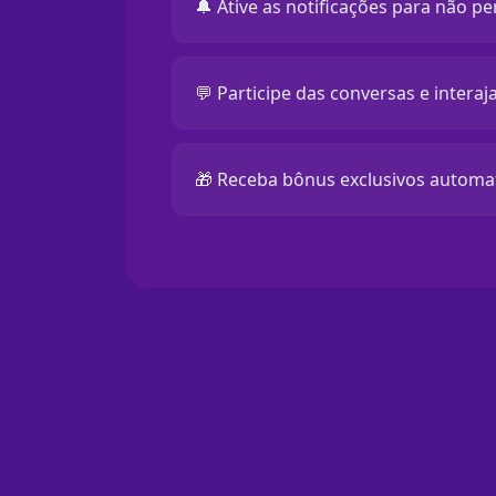
🔔 Ative as notificações para não p
💬 Participe das conversas e interaj
🎁 Receba bônus exclusivos autom