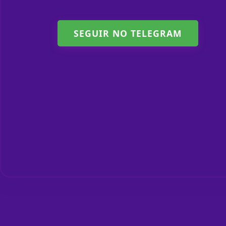
SEGUIR NO TELEGRAM