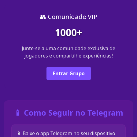
👥 Comunidade VIP
1000+
Junte-se a uma comunidade exclusiva de
jogadores e compartilhe experiências!
Entrar Grupo
📱 Como Seguir no Telegram
📱 Baixe o app Telegram no seu dispositivo