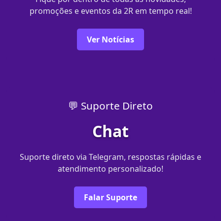
promoções e eventos da 2R em tempo real!
Ver Notícias
💬 Suporte Direto
Chat
Suporte direto via Telegram, respostas rápidas e
atendimento personalizado!
Falar Suporte