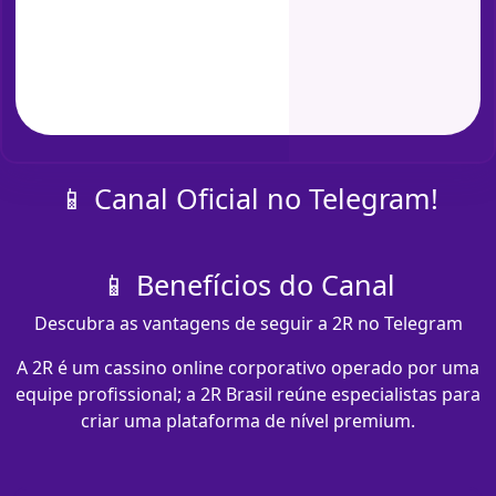
📱 Canal Oficial no Telegram!
📱 Benefícios do Canal
Descubra as vantagens de seguir a 2R no Telegram
A 2R é um cassino online corporativo operado por uma
equipe profissional; a 2R Brasil reúne especialistas para
criar uma plataforma de nível premium.