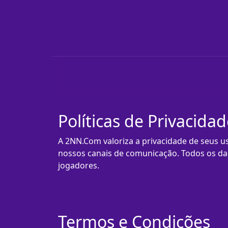
Políticas de Privacida
A 2NN.Com valoriza a privacidade de seus 
nossos canais de comunicação. Todos os dad
jogadores.
Termos e Condições