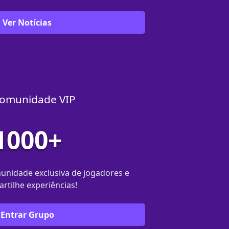
Ver Notícias
Comunidade VIP
1000+
unidade exclusiva de jogadores e
rtilhe experiências!
Entrar Grupo