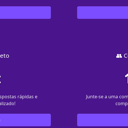
reto
👥 
t
espostas rápidas e
Junte-se a uma com
lizado!
compa
e