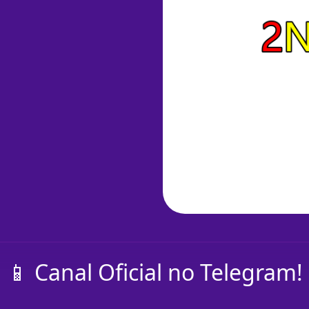
📱 Canal Oficial no Telegram!