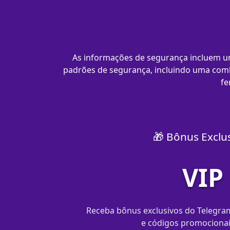
As informações de segurança incluem um
padrões de segurança, incluindo uma comb
fe
🎁 Bônus Exclu
VIP
Receba bônus exclusivos do Telegra
e códigos promocionai