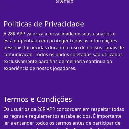
Sitemap
Políticas de Privacidade
A 28R APP valoriza a privacidade de seus usuários e
está empenhada em proteger todas as informações
pessoais fornecidas durante o uso de nossos canais de
comunicação. Todos os dados coletados são utilizados
exclusivamente para fins de melhoria contínua da
experiência de nossos jogadores.
Termos e Condições
Os usuários da 28R APP concordam em respeitar todas
as regras e regulamentos estabelecidos. É importante
ler e entender todos os termos antes de participar de