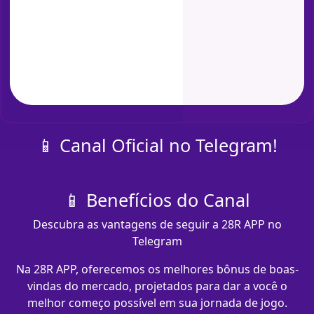
📱 Canal Oficial no Telegram!
📱 Benefícios do Canal
Descubra as vantagens de seguir a 28R APP no
Telegram
Na 28R APP, oferecemos os melhores bônus de boas-
vindas do mercado, projetados para dar a você o
melhor começo possível em sua jornada de jogo.