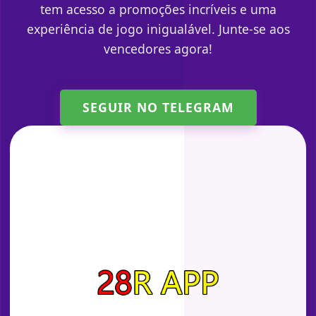
tem acesso a promoções incríveis e uma
experiência de jogo inigualável. Junte-se aos
vencedores agora!
SEGUIR NO TELEGRAM