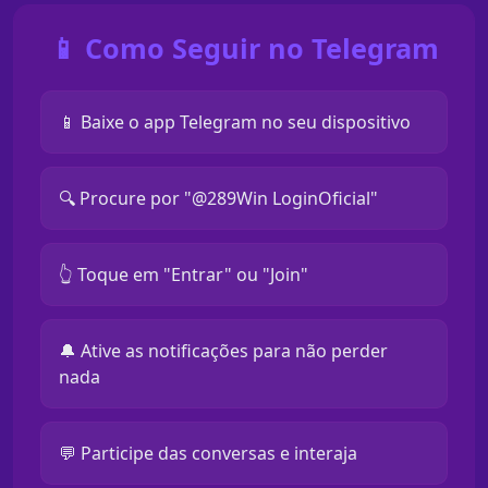
📱 Como Seguir no Telegram
📱 Baixe o app Telegram no seu dispositivo
🔍 Procure por "@289Win LoginOficial"
👆 Toque em "Entrar" ou "Join"
🔔 Ative as notificações para não perder
nada
💬 Participe das conversas e interaja