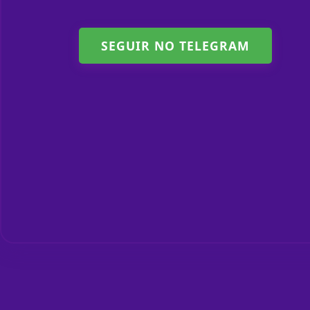
SEGUIR NO TELEGRAM