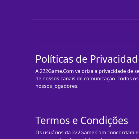
Políticas de Privacida
A 222Game.Com valoriza a privacidade de s
de nossos canais de comunicação. Todos os 
nossos jogadores.
Termos e Condições
Os usuários da 222Game.Com concordam em r