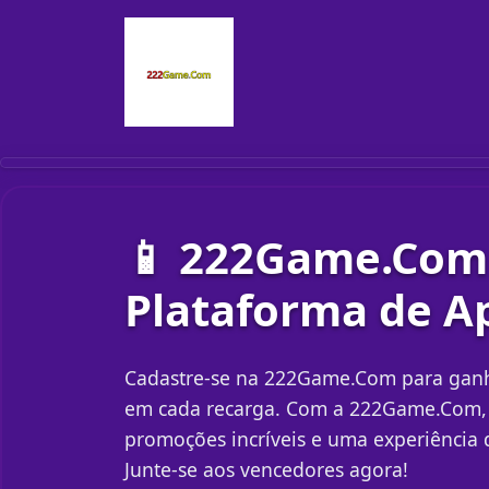
📱 222Game.Com
Plataforma de A
Cadastre-se na 222Game.Com para ganh
em cada recarga. Com a 222Game.Com, 
promoções incríveis e uma experiência d
Junte-se aos vencedores agora!