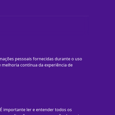
mações pessoais fornecidas durante o uso
e melhoria contínua da experiência de
 importante ler e entender todos os