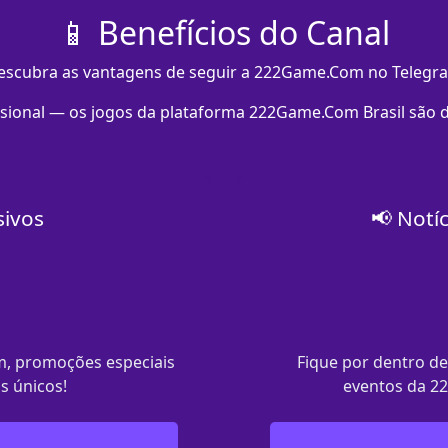
📱 Benefícios do Canal
escubra as vantagens de seguir a 222Game.Com no Telegr
ional — os jogos da plataforma 222Game.Com Brasil são div
sivos
📢 Notí
m, promoções especiais
Fique por dentro d
s únicos!
eventos da 2