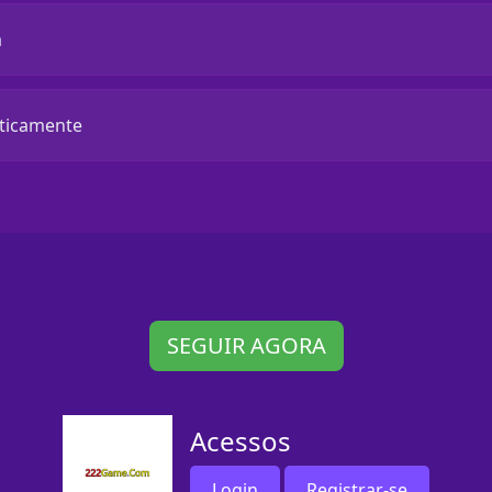
a
aticamente
SEGUIR AGORA
Acessos
Login
Registrar-se