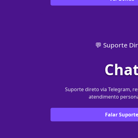
💬 Suporte Di
Cha
Suporte direto via Telegram, r
atendimento persona
Falar Suport