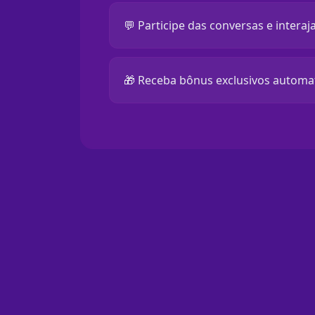
💬 Participe das conversas e interaj
🎁 Receba bônus exclusivos autom