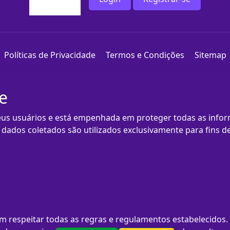
Políticas de Privacidade
Termos e Condições
Sitemap
de
eus usuários e está empenhada em proteger todas as infor
dados coletados são utilizados exclusivamente para fins d
espeitar todas as regras e regulamentos estabelecidos. É