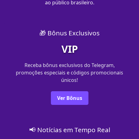
ao público brasileiro.
🎁 Bônus Exclusivos
VIP
Receba bônus exclusivos do Telegram,
promoções especiais e códigos promocionais
únicos!
Ver Bônus
📢 Notícias em Tempo Real