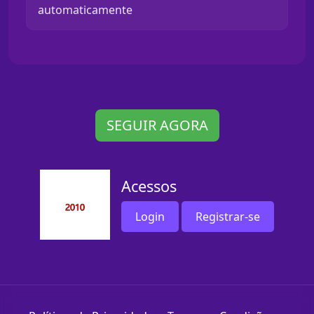
automaticamente
SEGUIR AGORA
Acessos
Login
Registrar-se