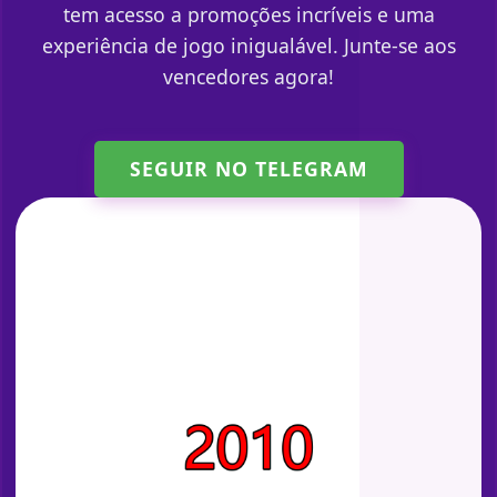
tem acesso a promoções incríveis e uma
experiência de jogo inigualável. Junte-se aos
vencedores agora!
SEGUIR NO TELEGRAM