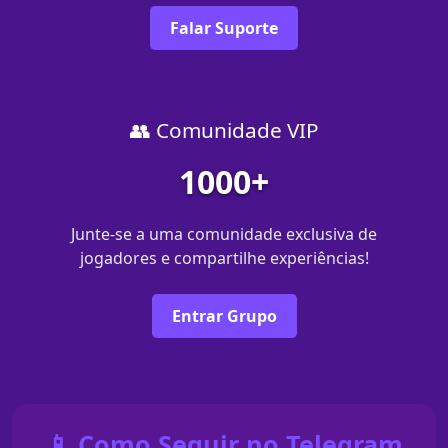
Falar Suporte
👥 Comunidade VIP
1000+
Junte-se a uma comunidade exclusiva de
jogadores e compartilhe experiências!
Entrar Grupo
📱 Como Seguir no Telegram