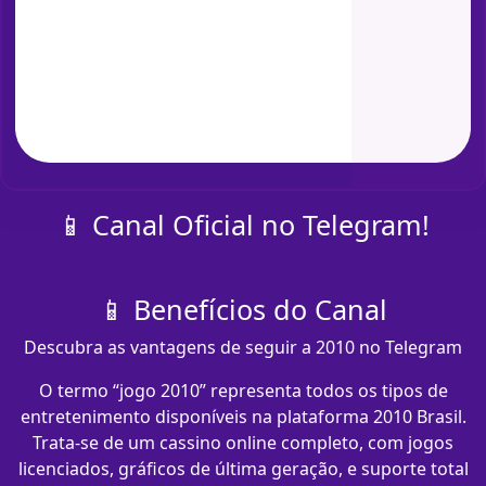
📱 Canal Oficial no Telegram!
📱 Benefícios do Canal
Descubra as vantagens de seguir a 2010 no Telegram
O termo “jogo 2010” representa todos os tipos de
entretenimento disponíveis na plataforma 2010 Brasil.
Trata-se de um cassino online completo, com jogos
licenciados, gráficos de última geração, e suporte total