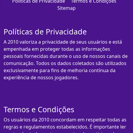
Políticas de Privacidade
Termos e Condições
Sitemap
Políticas de Privacidade
A 2010 valoriza a privacidade de seus usuários e está
empenhada em proteger todas as informações
pessoais fornecidas durante o uso de nossos canais de
comunicação. Todos os dados coletados são utilizados
exclusivamente para fins de melhoria contínua da
experiência de nossos jogadores.
Termos e Condições
Os usuários da 2010 concordam em respeitar todas as
regras e regulamentos estabelecidos. É importante ler