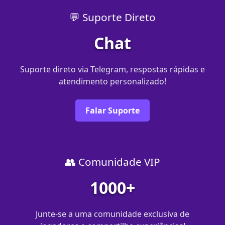
💬 Suporte Direto
Chat
Suporte direto via Telegram, respostas rápidas e
atendimento personalizado!
Falar Suporte
👥 Comunidade VIP
1000+
Junte-se a uma comunidade exclusiva de