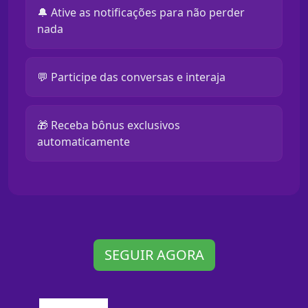
🔔 Ative as notificações para não perder
nada
💬 Participe das conversas e interaja
🎁 Receba bônus exclusivos
automaticamente
SEGUIR AGORA