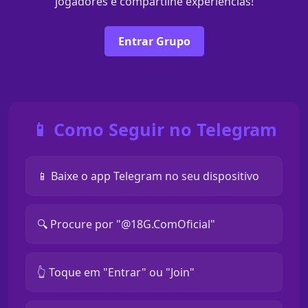
jogadores e compartilhe experiências!
Entrar Grupo
📱 Como Seguir no Telegram
📱 Baixe o app Telegram no seu dispositivo
🔍 Procure por "@18G.ComOficial"
👆 Toque em "Entrar" ou "Join"