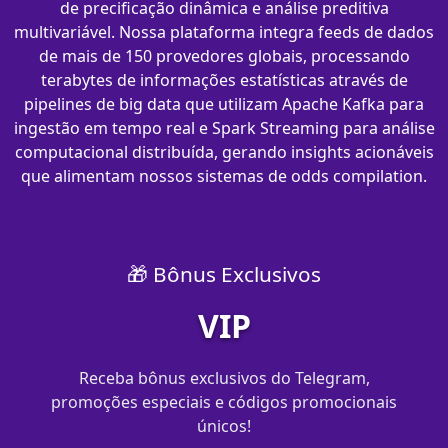
de precificação dinâmica e análise preditiva
multivariável. Nossa plataforma integra feeds de dados
de mais de 150 provedores globais, processando
terabytes de informações estatísticas através de
pipelines de big data que utilizam Apache Kafka para
ingestão em tempo real e Spark Streaming para análise
computacional distribuída, gerando insights acionáveis
que alimentam nossos sistemas de odds compilation.
🎁 Bônus Exclusivos
VIP
Receba bônus exclusivos do Telegram,
promoções especiais e códigos promocionais
únicos!