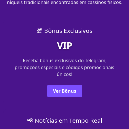
níqueis tradicionais encontradas em cassinos físicos.
🎁 Bônus Exclusivos
VIP
Receba bônus exclusivos do Telegram,
promoções especiais e códigos promocionais
únicos!
Ver Bônus
📢 Notícias em Tempo Real