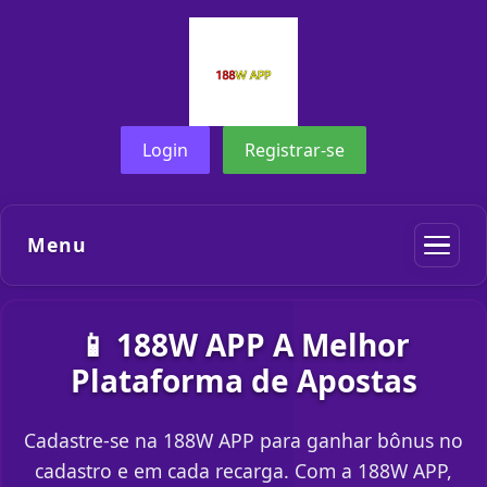
Login
Registrar-se
Menu
📱 188W APP A Melhor
Plataforma de Apostas
Cadastre-se na 188W APP para ganhar bônus no
cadastro e em cada recarga. Com a 188W APP,