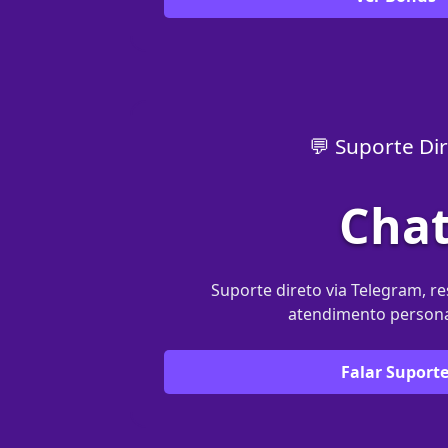
💬 Suporte Di
Cha
Suporte direto via Telegram, r
atendimento persona
Falar Suport