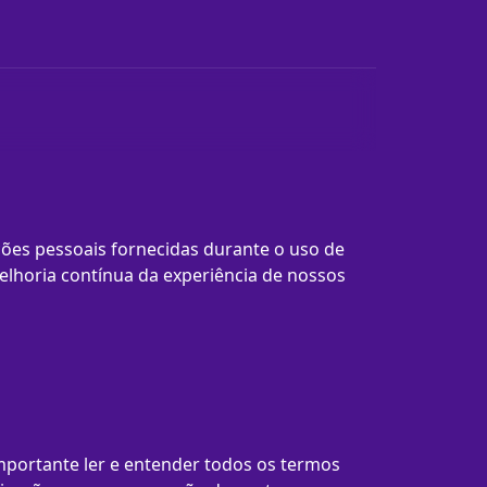
ões pessoais fornecidas durante o uso de
elhoria contínua da experiência de nossos
mportante ler e entender todos os termos