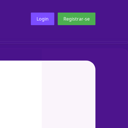
Login
Registrar-se