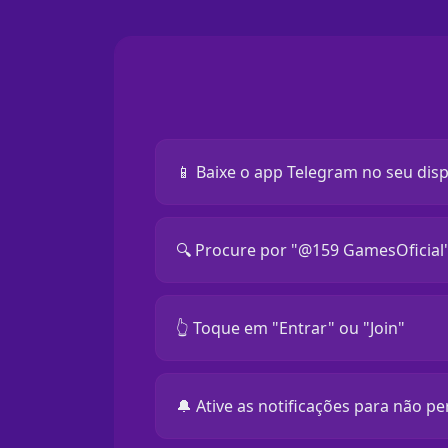
📱 Baixe o app Telegram no seu disp
🔍 Procure por "@159 GamesOficial
👆 Toque em "Entrar" ou "Join"
🔔 Ative as notificações para não p