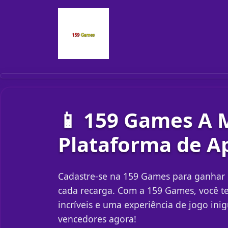
📱 159 Games A 
Plataforma de A
Cadastre-se na 159 Games para ganhar
cada recarga. Com a 159 Games, você 
incríveis e uma experiência de jogo inig
vencedores agora!