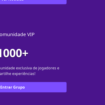
Comunidade VIP
1000+
unidade exclusiva de jogadores e
rtilhe experiências!
Entrar Grupo