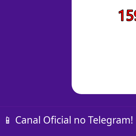
📱 Canal Oficial no Telegram!