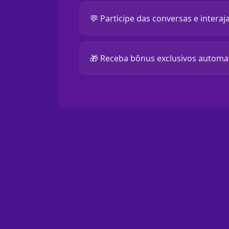
💬 Participe das conversas e interaj
🎁 Receba bônus exclusivos autom