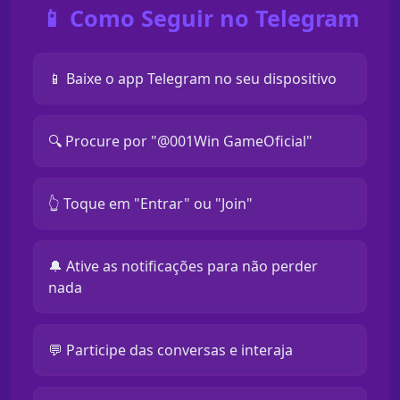
📱 Como Seguir no Telegram
📱 Baixe o app Telegram no seu dispositivo
🔍 Procure por "@001Win GameOficial"
👆 Toque em "Entrar" ou "Join"
🔔 Ative as notificações para não perder
nada
💬 Participe das conversas e interaja